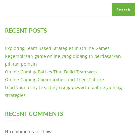
Search
RECENT POSTS
Exploring Team Based Strategies in Online Games
Kegembiraan game online yang dibangun berdasarkan
pilihan pemain
Online Gaming Battles That Build Teamwork
Online Gaming Communities and Their Culture
Lead your army to victory using powerful online gaming
strategies
RECENT COMMENTS
No comments to show.