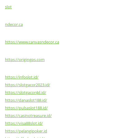
slot
ndecor.ca
https://www.canvasndecor.ca
https://origingps.com
https://infoslot.id/
https://slotgacor2023.id/
https://slotgacor4d.id/
https://danaslot188.id/
https://pulsaslot188.id/
https://casinotreasure.id/
https://visa88slot.id/
https://pelangipoker.id