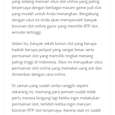
yang sedang mencari situs slot online yang paling
terpercaya dengan berbagai macam game judi slot
yang mudah untuk Anda menangkan. Bergabung
dengan situs ini Anda akan memperoleh banyak
bocoran slot online gacor yang memiliki RTP slot
winrate tertinggi.
Selain itu, banyak sekali bonus slot yang berupa
hadiah berupa jackpot yang sangat besar serta
permainan slot yang memiliki tingkat menang
paling tinggi di Indonesia. Situs ini merupakan situs
permainan slot online yang memakai uang asli dan
dimainkan dengan cara online.
Di zaman yang sudah serba canggih seperti
sekarang ini, memang para pemain sudah tidak
perlu merasa bingung lagi ketika ingin melakukan
permainan slot, terlebih ketika ingin mencari
bocoran RTP slot terpercaya. Karena saat ini sudah