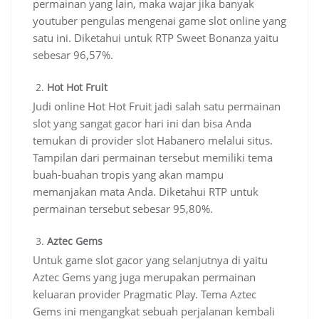
permainan yang lain, maka wajar jika banyak
youtuber pengulas mengenai game slot online yang
satu ini. Diketahui untuk RTP Sweet Bonanza yaitu
sebesar 96,57%.
Hot Hot Fruit
Judi online Hot Hot Fruit jadi salah satu permainan
slot yang sangat gacor hari ini dan bisa Anda
temukan di provider slot Habanero melalui situs.
Tampilan dari permainan tersebut memiliki tema
buah-buahan tropis yang akan mampu
memanjakan mata Anda. Diketahui RTP untuk
permainan tersebut sebesar 95,80%.
Aztec Gems
Untuk game slot gacor yang selanjutnya di yaitu
Aztec Gems yang juga merupakan permainan
keluaran provider Pragmatic Play. Tema Aztec
Gems ini mengangkat sebuah perjalanan kembali