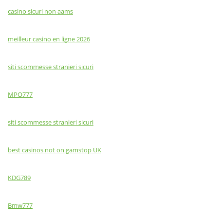
casino sicuri non aams
meilleur casino en ligne 2026
siti scommesse stranieri sicuri
MPO777
siti scommesse stranieri sicuri
best casinos not on gamstop UK
KDG789
Bmw777