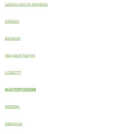
casinos not on gamstop
CitiSlots
danaslot
slot gacor hari ini
LODE777
MASTERPOKER88
99DEWA
ndecor.ca