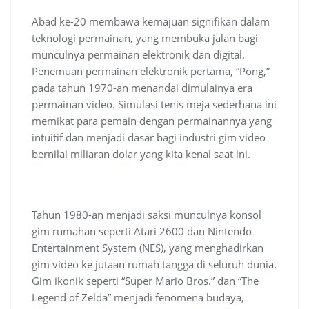
Abad ke-20 membawa kemajuan signifikan dalam
teknologi permainan, yang membuka jalan bagi
munculnya permainan elektronik dan digital.
Penemuan permainan elektronik pertama, “Pong,”
pada tahun 1970-an menandai dimulainya era
permainan video. Simulasi tenis meja sederhana ini
memikat para pemain dengan permainannya yang
intuitif dan menjadi dasar bagi industri gim video
bernilai miliaran dolar yang kita kenal saat ini.
Tahun 1980-an menjadi saksi munculnya konsol
gim rumahan seperti Atari 2600 dan Nintendo
Entertainment System (NES), yang menghadirkan
gim video ke jutaan rumah tangga di seluruh dunia.
Gim ikonik seperti “Super Mario Bros.” dan “The
Legend of Zelda” menjadi fenomena budaya,