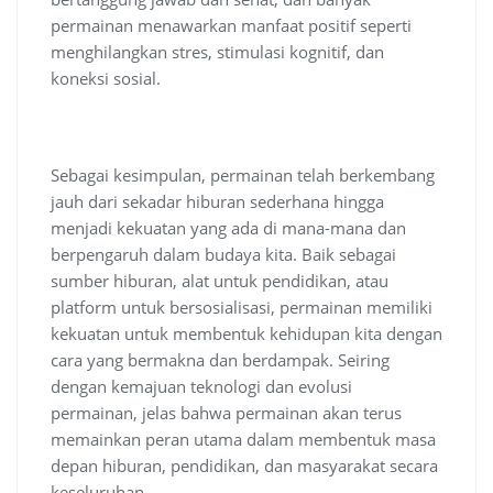
permainan menawarkan manfaat positif seperti
menghilangkan stres, stimulasi kognitif, dan
koneksi sosial.
Sebagai kesimpulan, permainan telah berkembang
jauh dari sekadar hiburan sederhana hingga
menjadi kekuatan yang ada di mana-mana dan
berpengaruh dalam budaya kita. Baik sebagai
sumber hiburan, alat untuk pendidikan, atau
platform untuk bersosialisasi, permainan memiliki
kekuatan untuk membentuk kehidupan kita dengan
cara yang bermakna dan berdampak. Seiring
dengan kemajuan teknologi dan evolusi
permainan, jelas bahwa permainan akan terus
memainkan peran utama dalam membentuk masa
depan hiburan, pendidikan, dan masyarakat secara
keseluruhan.…