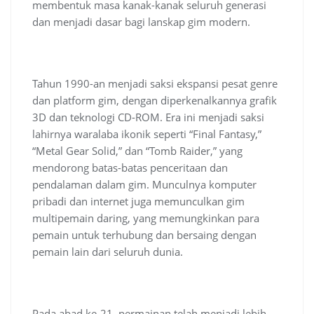
membentuk masa kanak-kanak seluruh generasi
dan menjadi dasar bagi lanskap gim modern.
Tahun 1990-an menjadi saksi ekspansi pesat genre
dan platform gim, dengan diperkenalkannya grafik
3D dan teknologi CD-ROM. Era ini menjadi saksi
lahirnya waralaba ikonik seperti “Final Fantasy,”
“Metal Gear Solid,” dan “Tomb Raider,” yang
mendorong batas-batas penceritaan dan
pendalaman dalam gim. Munculnya komputer
pribadi dan internet juga memunculkan gim
multipemain daring, yang memungkinkan para
pemain untuk terhubung dan bersaing dengan
pemain lain dari seluruh dunia.
Pada abad ke-21, permainan telah menjadi lebih