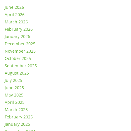
June 2026
April 2026
March 2026
February 2026
January 2026
December 2025
November 2025
October 2025
September 2025
August 2025
July 2025
June 2025
May 2025
April 2025
March 2025
February 2025
January 2025