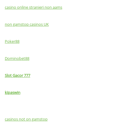
casino online stranieri non aams
non gamstop casinos UK
Poker88
Dominobet88
Slot Gacor 777
kipaswin
casinos not on gamstop