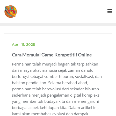
Skip
to
content
April 11, 2025
Cara Memulai Game Kompetitif Online
Permainan telah menjadi bagian tak terpisahkan
dari masyarakat manusia sejak zaman dahulu,
berfungsi sebagai sumber hiburan, sosialisasi, dan
bahkan pendidikan. Selama berabad-abad,
permainan telah berevolusi dari sekadar hiburan
sederhana menjadi pengalaman digital kompleks
yang membentuk budaya kita dan memengaruhi
berbagai aspek kehidupan kita. Dalam artikel ini,
kami akan membahas evolusi dan dampak