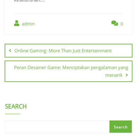
admin
0
Post
navigation
Online Gaming: More Than Just Entertainment
Peran Desainer Game: Menciptakan pengalaman yang
menarik
SEARCH
Search